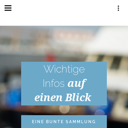
Home
Informationen
toristeninformation
Wichtige
auf
Infos
einen Blick
EINE BUNTE SAMMLUNG