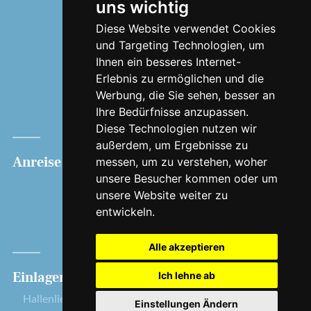
uns wichtig
Hafenbüro
Barrierefrei
Diese Website verwendet Cookies
und Targeting Technologien, um
Edeka
Ihnen ein besseres Internet-
Frisch vom Kutter
Erlebnis zu ermöglichen und die
Geschichte
Werbung, die Sie sehen, besser an
Jobs
Ihre Bedürfnisse anzupassen.
Presse
Diese Technologien nutzen wir
außerdem, um Ergebnisse zu
Anreise
Bootsverleih
Hafen
messen, um zu verstehen, woher
unsere Besucher kommen oder um
Lobster
Liegeplatz
unsere Website weiter zu
Auster
Seenotrettung
entwickeln.
Krabbe
Dauerliegeplatz
Cockle
Gastliegeplatz
Alle akzeptieren
Einlagerung
Rechtliches
Ich lehne ab
Hallenliegeplatz
Impressum
Einstellungen Ändern