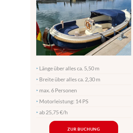
‣
Länge über alles ca. 5,50 m
‣
Breite über alles ca. 2,30 m
‣
max. 6 Personen
‣
Motorleistung: 14 PS
‣
ab 25,75 €/h
ZUR BUCHUNG