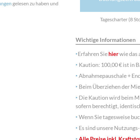
ungen
gelesen zu haben und
Tagescharter (8 Std
Wichtige Informationen
‣
Erfahren Sie
hier
wie das a
‣
Kaution: 100,00 € ist in B
‣
Abnahmepauschale + Endr
‣
Beim Überziehen der Miet
‣
Die Kaution wird beim M
sofern berechtigt, identis
‣
Wenn Sie tagesweise buch
‣
Es sind unsere Nutzungs-
‣
Alle Preise inkl. Kraftst