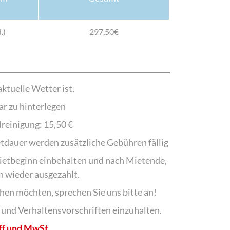
.)
297,50€
ktuelle Wetter ist.
ar zu hinterlegen
einigung: 15,50 €
dauer werden zusätzliche Gebühren fällig
ietbeginn einbehalten und nach Mietende,
ch wieder ausgezahlt.
en möchten, sprechen Sie uns bitte an!
 und Verhaltensvorschriften einzuhalten.
off und MwSt.