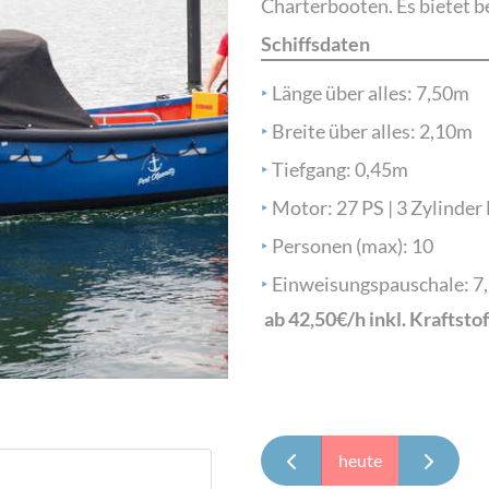
Charterbooten. Es bietet b
Schiffsdaten
‣
Länge über alles: 7,50m
‣
Breite über alles: 2,10m
‣
Tiefgang: 0,45m
‣
Motor: 27 PS | 3 Zylinder
‣
Personen (max): 10
‣
Einweisungspauschale: 7,
ab 42,50€/h inkl. Kraftstof
heute