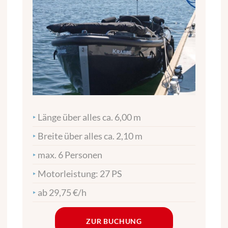
‣
Länge über alles ca. 6,00 m
‣
Breite über alles ca. 2,10 m
‣
max. 6 Personen
‣
Motorleistung: 27 PS
‣
ab 29,75 €/h
ZUR BUCHUNG