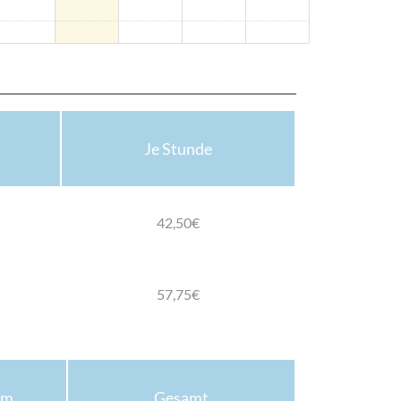
Je Stunde
42,50€
57,75€
um
Gesamt