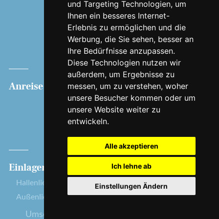
und Targeting Technologien, um
Edeka
Ihnen ein besseres Internet-
Frisch vom Kutter
Erlebnis zu ermöglichen und die
Geschichte
Werbung, die Sie sehen, besser an
Jobs
Ihre Bedürfnisse anzupassen.
Diese Technologien nutzen wir
Presse
außerdem, um Ergebnisse zu
Anreise
Bootsverleih
Hafen
messen, um zu verstehen, woher
unsere Besucher kommen oder um
Lobster
Liegeplatz
unsere Website weiter zu
Auster
Seenotrettung
entwickeln.
Krabbe
Dauerliegeplatz
Cockle
Gastliegeplatz
Alle akzeptieren
Einlagerung
Rechtliches
Ich lehne ab
Hallenliegeplatz
Impressum
Einstellungen Ändern
Außenliegeplatz
Datenschutz
Umsetzung und Bereitstellung durch
w3e.de