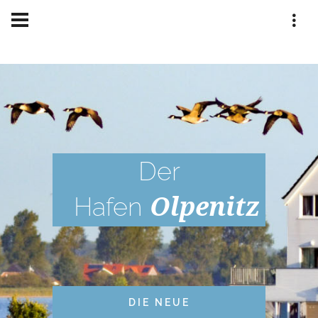
Home
Regionen
Olpenitz
Der
Olpenitz
Hafen
DIE NEUE