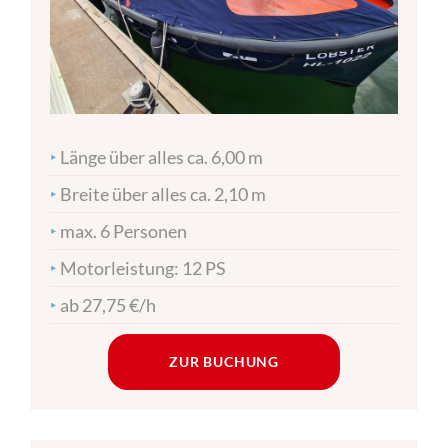
‣
Länge über alles ca. 6,00 m
‣
Breite über alles ca. 2,10 m
‣
max. 6 Personen
‣
Motorleistung: 12 PS
‣
ab 27,75 €/h
ZUR BUCHUNG