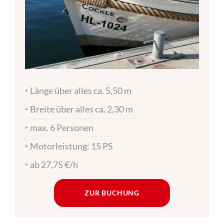
‣
Länge über alles ca. 5,50 m
‣
Breite über alles ca. 2,30 m
‣
max. 6 Personen
‣
Motorleistung: 15 PS
‣
ab 27,75 €/h
ZUR BUCHUNG