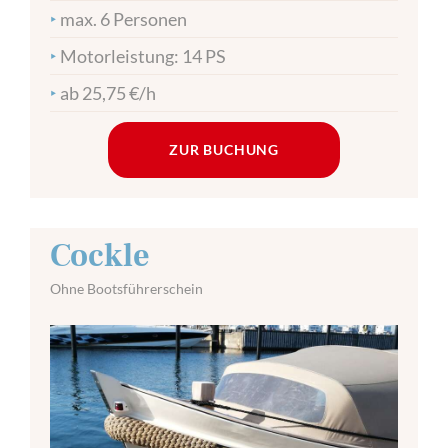
‣
max. 6 Personen
‣
Motorleistung: 14 PS
‣
ab 25,75 €/h
ZUR BUCHUNG
Cockle
Ohne Bootsführerschein