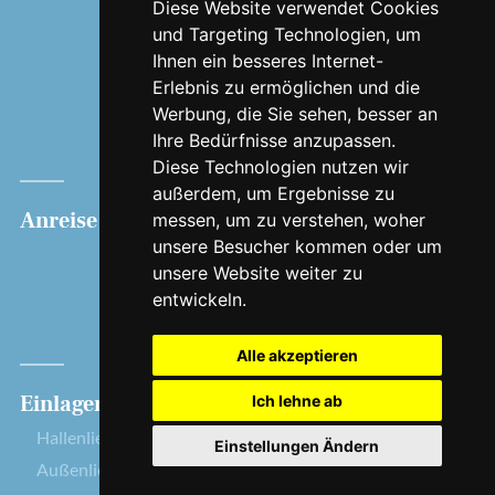
Barrierefrei
Diese Website verwendet Cookies
und Targeting Technologien, um
Edeka
Ihnen ein besseres Internet-
Frisch vom Kutter
Erlebnis zu ermöglichen und die
Geschichte
Werbung, die Sie sehen, besser an
Jobs
Ihre Bedürfnisse anzupassen.
Diese Technologien nutzen wir
Presse
außerdem, um Ergebnisse zu
Anreise
Bootsverleih
Hafen
messen, um zu verstehen, woher
unsere Besucher kommen oder um
Lobster
Liegeplatz
unsere Website weiter zu
Auster
Seenotrettung
entwickeln.
Krabbe
Dauerliegeplatz
Cockle
Gastliegeplatz
Alle akzeptieren
Einlagerung
Rechtliches
Ich lehne ab
Hallenliegeplatz
Impressum
Einstellungen Ändern
Außenliegeplatz
Datenschutz